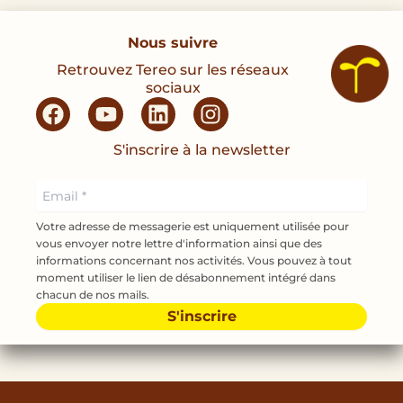
Nous suivre
Retrouvez Tereo sur les réseaux
sociaux
F
Y
L
I
a
o
i
n
c
u
n
s
S'inscrire à la newsletter
e
t
k
t
b
u
e
a
o
b
d
g
Votre adresse de messagerie est uniquement utilisée pour
o
e
i
r
vous envoyer notre lettre d'information ainsi que des
k
n
a
informations concernant nos activités. Vous pouvez à tout
m
moment utiliser le lien de désabonnement intégré dans
chacun de nos mails.