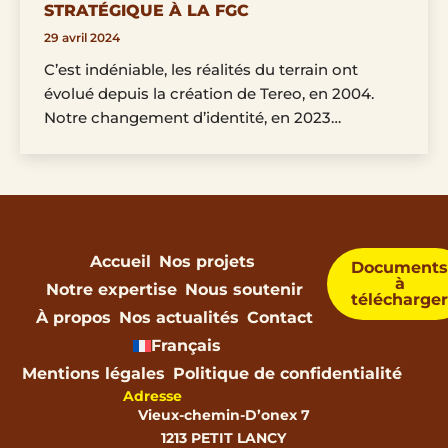
STRATÉGIQUE À LA FGC
29 avril 2024
C’est indéniable, les réalités du terrain ont
évolué depuis la création de Tereo, en 2004.
Notre changement d’identité, en 2023…
Accueil
Nos projets
Document
à
Notre expertise
Nous soutenir
télécharge
À propos
Nos actualités
Contact
Français
Mentions légales
Politique de confidentialité
Adresse
Vieux-chemin-D’onex 7
1213 PETIT LANCY