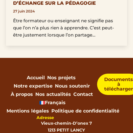
D’ÉCHANGE SUR LA PÉDAGOGIE
27 juin 2024
Être formateur ou enseignant ne signifie pas
que l’on n’a plus rien à apprendre. C’est peut-
être justement lorsque l’on partage…
Accueil
Nos projets
Document
à
Notre expertise
Nous soutenir
télécharge
À propos
Nos actualités
Contact
Français
Mentions légales
Politique de confidentialité
Adresse
Vieux-chemin-D’onex 7
1213 PETIT LANCY